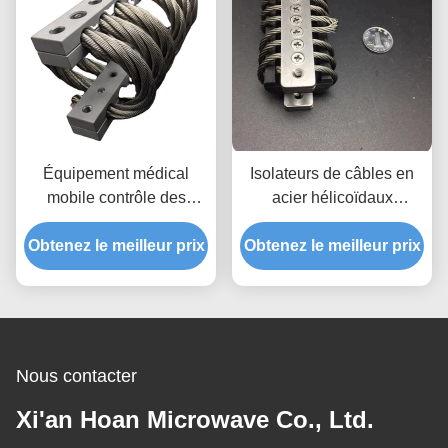
Équipement médical
Isolateurs de câbles en
mobile contrôle des
acier hélicoïdaux
chocs par amortisseur de
machine à câbles
Obtenez le meilleur prix
vibrations à câbles
Obtenez le meilleur prix
compresseur
transformateur générateur
de moteur de chemin de
fer
Nous contacter
Xi'an Hoan Microwave Co., Ltd.