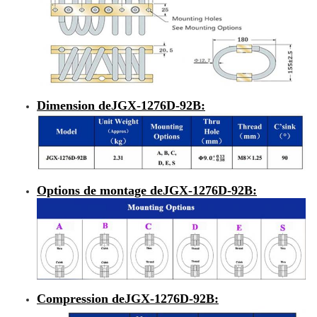
Dimension de
JGX-1276D-92B
:
Options de montage de
JGX-1276D-92B
:
Compression de
JGX-1276D-92B
: