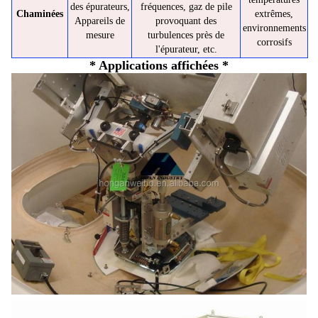
des épurateurs,
fréquences, gaz de pile
Chaminées
extrêmes,
Appareils de
provoquant des
environnements
mesure
turbulences près de
corrosifs
l'épurateur, etc.
* Applications affichées *