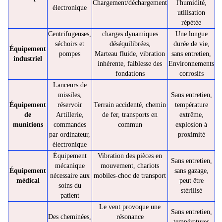
Chargement/déchargement
l'humidité,
électronique
utilisation
répétée
Centrifugeuses,
charges dynamiques
Une longue
séchoirs et
déséquilibrées,
durée de vie,
Équipement
pompes
Marteau fluide, vibration
sans entretien,
industriel
inhérente, faiblesse des
Environnements
fondations
corrosifs
Lanceurs de
missiles,
Sans entretien,
Équipement
réservoir
Terrain accidenté, chemin
température
de
Artillerie,
de fer, transports en
extrême,
munitions
commandes
commun
explosion à
par ordinateur,
proximité
électronique
Équipement
Vibration des pièces en
Sans entretien,
mécanique
mouvement, chariots
Équipement
sans gazage,
nécessaire aux
mobiles-choc de transport
médical
peut être
soins du
stérilisé
patient
Le vent provoque une
Sans entretien,
Des cheminées,
résonance
températures