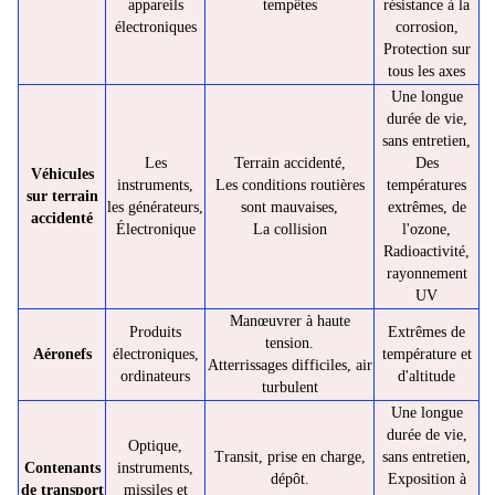
appareils
tempêtes
résistance à la
électroniques
corrosion,
Protection sur
tous les axes
Une longue
durée de vie,
sans entretien,
Les
Terrain accidenté,
Des
Véhicules
instruments,
Les conditions routières
températures
sur terrain
les générateurs,
sont mauvaises,
extrêmes, de
accidenté
Électronique
La collision
l'ozone,
Radioactivité,
rayonnement
UV
Manœuvrer à haute
Produits
Extrêmes de
tension.
Aéronefs
électroniques,
température et
Atterrissages difficiles, air
ordinateurs
d'altitude
turbulent
Une longue
durée de vie,
Optique,
Transit, prise en charge,
sans entretien,
Contenants
instruments,
dépôt.
Exposition à
de transport
missiles et