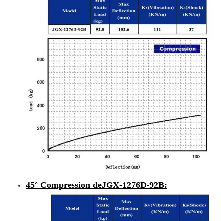
45° Compression de
JGX-1276D-92B
: