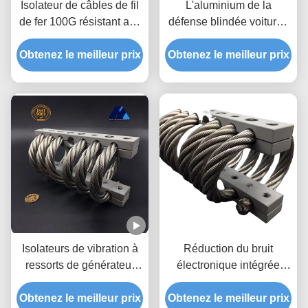
Isolateur de câbles de fil
L'aluminium de la
de fer 100G résistant aux
défense blindée voitures
chocs avec construction
lanceur moteur Stand
en acier inoxydable ou en
Obtenez le meilleur prix
Obtenez le meilleur prix
énergie choc Vibration
aluminium - Montage de
isolation JGX-1276D-
vibration certifié
233B isolateur de câble
ISO9001:2015
Isolateurs de vibration à
Réduction du bruit
ressorts de générateur
électronique intégrée
pour unités hvac
avec isolateur en acier
Obtenez le meilleur prix
Obtenez le meilleur prix
inoxydable JGX-0160D-