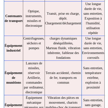
Une longue
durée de vie,
Optique,
Transit, prise en charge,
sans entretien,
Contenants
instruments,
dépôt.
Exposition à
de transport
missiles et
Chargement/déchargement
l'humidité,
électronique
utilisation
répétée
Centrifugeuses,
charges dynamiques
Une longue
séchoirs et
déséquilibrées,
durée de vie,
Équipement
pompes
Marteau fluide, vibration
sans entretien,
industriel
inhérente, faiblesse des
Environnements
fondations
corrosifs
Lanceurs de
missiles,
Sans entretien,
Équipement
réservoir
Terrain accidenté, chemin
température
de
Artillerie,
de fer, transports en
extrême,
munitions
commandes
commun
explosion à
par ordinateur,
proximité
électronique
Équipement
Vibration des pièces en
Sans entretien,
mécanique
mouvement, chariots
Équipement
sans gazage,
nécessaire aux
mobiles-choc de transport