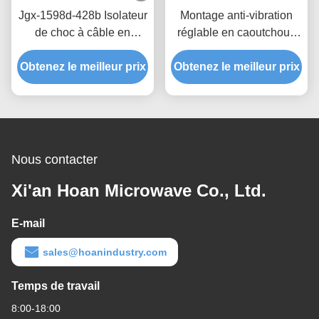
Jgx-1598d-428b Isolateur
Montage anti-vibration
de choc à câble en
réglable en caoutchouc
aluminium Condition des
pour machines-outils et
composants du noyau du
Obtenez le meilleur prix
Obtenez le meilleur prix
solutions de nivellement
roulement
Nous contacter
Xi'an Hoan Microwave Co., Ltd.
E-mail
sales@hoanindustry.com
Temps de travail
8:00-18:00