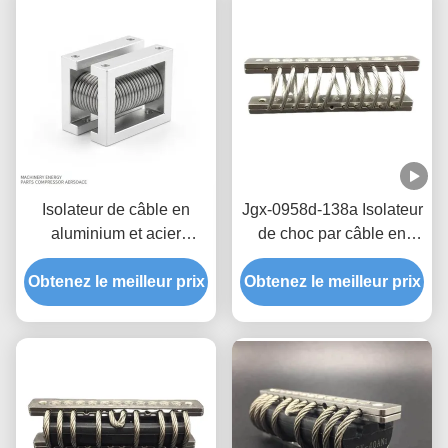
Isolateur de câble en
Jgx-0958d-138a Isolateur
aluminium et acier
de choc par câble en
inoxydable avec charge
acier inoxydable pour
statique maximale de 515
Obtenez le meilleur prix
Obtenez le meilleur prix
l'industrie minière
kg et conception à 8
énergétique
boucles pour le contrôle
des vibrations