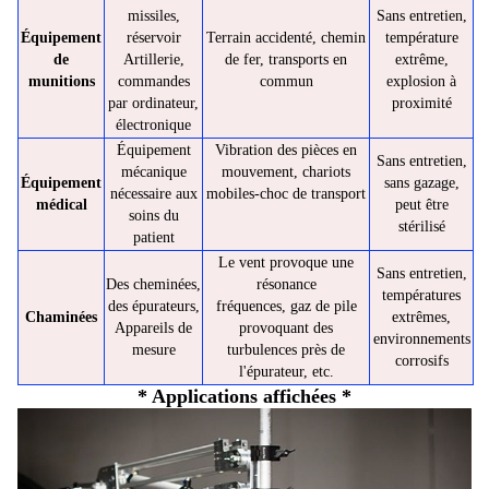
missiles,
Sans entretien,
Équipement
réservoir
Terrain accidenté, chemin
température
de
Artillerie,
de fer, transports en
extrême,
munitions
commandes
commun
explosion à
par ordinateur,
proximité
électronique
Équipement
Vibration des pièces en
Sans entretien,
mécanique
mouvement, chariots
Équipement
sans gazage,
nécessaire aux
mobiles-choc de transport
médical
peut être
soins du
stérilisé
patient
Le vent provoque une
Sans entretien,
Des cheminées,
résonance
températures
des épurateurs,
fréquences, gaz de pile
Chaminées
extrêmes,
Appareils de
provoquant des
environnements
mesure
turbulences près de
corrosifs
l'épurateur, etc.
* Applications affichées *