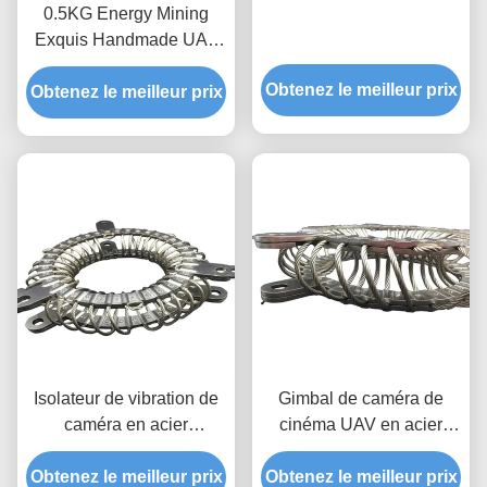
0.5KG Energy Mining
Exquis Handmade UAV
Camera Gimbal Vibration
Obtenez le meilleur prix
Obtenez le meilleur prix
Shock Absorption Gry-
10a Isolateur de vibration
de caméra en acier
inoxydable
Isolateur de vibration de
Gimbal de caméra de
caméra en acier
cinéma UAV en acier
inoxydable pour la
inoxydable pour
Obtenez le meilleur prix
photographie aérienne
Obtenez le meilleur prix
hélicoptère GRY-32A