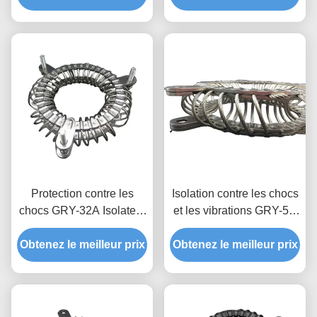
Drone série Gry
Protection contre les
Isolation contre les chocs
chocs GRY-32A Isolateur
et les vibrations GRY-5A
de vibration de caméra en
Isolateur en acier
Obtenez le meilleur prix
acier inoxydable pour
Obtenez le meilleur prix
inoxydable pour
drones aériens
l'exploitation minière
d'énergie