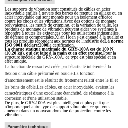
Les supports de vibration sont constitués de câbles en acier
inoxydable enfilés à travers des barres de retenue en alliage ou en
acier inoxydable qui sont montés pour un isolement efficace
contre les chocs et les vibrations.Avec des options de montage
polyvalentes, les motifs de crimping, et la variation de taille, les
produits de montage de vibration peuvent aider vos systèmes à
répondre à toutes les exigences pour les utilisations industrielles,
de défense et commerciales.Xi'an Hoan s'est engagé à la qualité et
tous les produits répondent aux normes de l'industrie de
La norme
ISO 9001 déclare:2008
la certification.
La charge statique maximale du GRY-100A est de 100 N
(10,20 kg), qui est faite à la main et en effet exquise.
Pour la
structure spéciale du GRY-100A, ce type est plus spécial et en
effet unique.
La fonction de ressort est créée par l'élasticité inhérente à la
flexion d'un câble préformé en boucle.
La fonction
d'amortissement est le résultat du frottement relatif entre le fil et
les brins du câble.
Les câbles, en acier inoxydable, avaient les
caractéristiques d'une excellente étanchéité, de résistance à la
corrosion et d'une utilisation stable.
De plus, le GRY-100A est plus intelligent et plus petit que
n'importe quel autre type de support vibratoire, ce qui vous
amènera dans un nouveau domaine de protection contre les
vibrations.
Paramètre technique