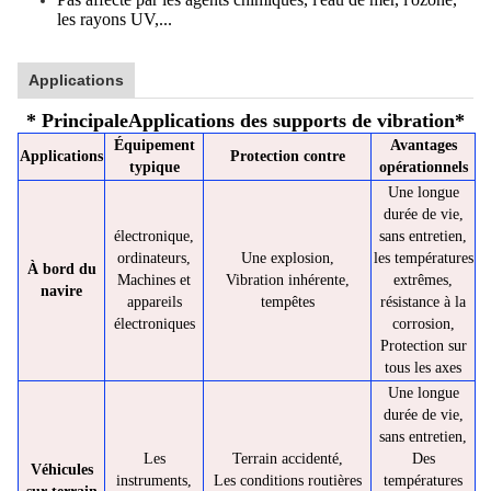
les rayons UV,...
Applications
* Principale
Applications des supports de vibration
*
Équipement
Avantages
Applications
Protection contre
typique
opérationnels
Une longue
durée de vie,
électronique,
sans entretien,
ordinateurs,
Une explosion,
les températures
À bord du
Machines et
Vibration inhérente,
extrêmes,
navire
appareils
tempêtes
résistance à la
électroniques
corrosion,
Protection sur
tous les axes
Une longue
durée de vie,
sans entretien,
Les
Terrain accidenté,
Des
Véhicules
instruments,
Les conditions routières
températures