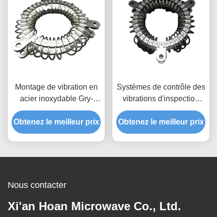
Montage de vibration en
Systèmes de contrôle des
acier inoxydable Gry-
vibrations d'inspection
100a Le parfait
vidéo avec rapport
Obtenez le meilleur prix
ajustement pour les
Obtenez le meilleur prix
d'essai de la machine
accessoires de
fourni
machines-outils
Nous contacter
Xi'an Hoan Microwave Co., Ltd.