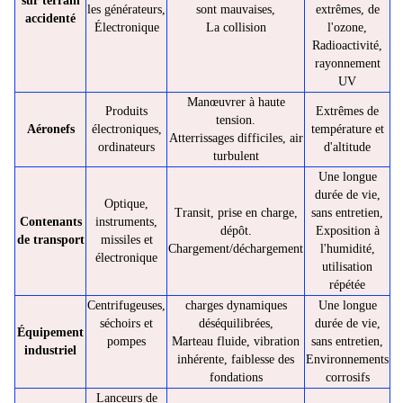
sur terrain
les générateurs,
sont mauvaises,
extrêmes, de
accidenté
Électronique
La collision
l'ozone,
Radioactivité,
rayonnement
UV
Manœuvrer à haute
Produits
Extrêmes de
tension.
Aéronefs
électroniques,
température et
Atterrissages difficiles, air
ordinateurs
d'altitude
turbulent
Une longue
durée de vie,
Optique,
Transit, prise en charge,
sans entretien,
Contenants
instruments,
dépôt.
Exposition à
de transport
missiles et
Chargement/déchargement
l'humidité,
électronique
utilisation
répétée
Centrifugeuses,
charges dynamiques
Une longue
séchoirs et
déséquilibrées,
durée de vie,
Équipement
pompes
Marteau fluide, vibration
sans entretien,
industriel
inhérente, faiblesse des
Environnements
fondations
corrosifs
Lanceurs de