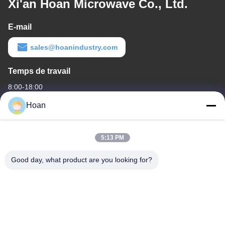
Xi'an Hoan Microwave Co., Ltd.
E-mail
sales@hoanindustry.com
Temps de travail
8:00-18:00
Hoan
Notre adresse
Adresse de l'entreprise
5:13 PM
F7, bâtiment 2, parc industriel Xinkai, rue Jinye 2, zone de haute
technologie, Xi'an
Good day, what product are you looking for?
Adresse de l'usine
F7, bâtiment 2, parc industriel Xinkai, rue Jinye 2, zone de haute
technologie, Xi'an
Télégramme