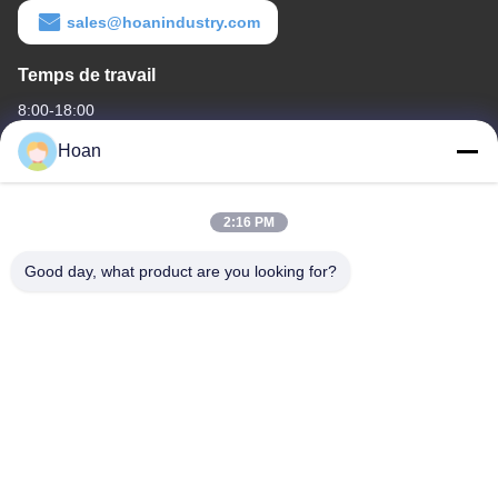
sales@hoanindustry.com
Temps de travail
8:00-18:00
Hoan
Notre adresse
Adresse de l'entreprise
2:16 PM
F7, bâtiment 2, parc industriel Xinkai, rue Jinye 2, zone de haute
technologie, Xi'an
Good day, what product are you looking for?
Adresse de l'usine
F7, bâtiment 2, parc industriel Xinkai, rue Jinye 2, zone de haute
technologie, Xi'an
Télégramme
86--18740357801