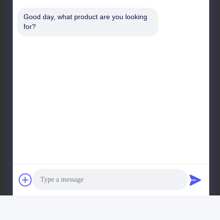
Adresse de l'entreprise
Good day, what product are you looking 
F7, bâtiment 2, parc industriel Xinkai, rue Jinye 2, zone
for?
de haute technologie, Xi'an
Adresse de l'usine
F7, bâtiment 2, parc industriel Xinkai, rue Jinye 2, zone
de haute technologie, Xi'an
Télégramme
86--18740357801