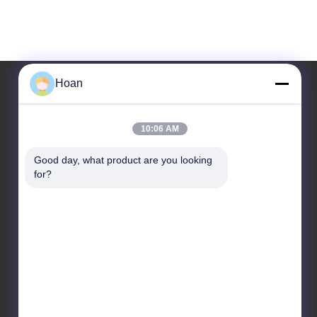
Hoan
Notre adresse
10:06 AM
Adresse de l'entreprise
Good day, what product are you looking 
F7, bâtiment 2, parc industriel Xinkai, rue Jinye 2, zone
for?
de haute technologie, Xi'an
Adresse de l'usine
F7, bâtiment 2, parc industriel Xinkai, rue Jinye 2, zone
de haute technologie, Xi'an
Télégramme
86--18740357801