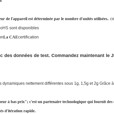
s
e
 de l'appareil est déterminée par le nombre d'unités utilisées.
. c
RoHS sont disponibles
on
La CAE
certification
c des données de test. Commandez maintenant le JMZ
s dynamiques nettement différentes sous 1g, 1,5g et 2g Grâce 
eur à bas prix"; c'est un partenaire technologique qui fournit des d
tés d'itération rapide.