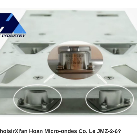
hoisir
Xi'an Hoan Micro-ondes Co.
Le JMZ-2-6?