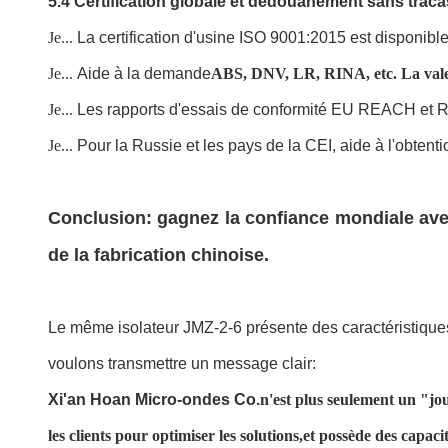
5.4 Certification globale et dédouanement sans traca
Je...
La certification d'usine ISO 9001:2015 est disponibl
Je...
Aide à la demande
ABS, DNV, LR, RINA, etc. La valeur
Je...
Les rapports d'essais de conformité EU REACH et 
Je...
Pour la Russie et les pays de la CEI, aide à l'obtenti
Conclusion: gagnez la confiance mondiale ave
de la fabrication chinoise.
Le même isolateur JMZ-2-6 présente des caractéristique
voulons transmettre un message clair:
Xi'an Hoan Micro-ondes Co.
n'est plus seulement un "jou
les clients pour optimiser les solutions,et possède des capaci