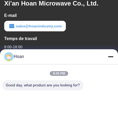
Xi'an Hoan Microwave Co., Ltd.
E-mail
sales@hoanindustry.com
Temps de travail
8:00-18:00
Hoan
Notre adresse
Adresse de l'entreprise
9:45 PM
F7, bâtiment 2, parc industriel Xinkai, rue Jinye 2, zone de haute
technologie, Xi'an
Good day, what product are you looking for?
Adresse de l'usine
F7, bâtiment 2, parc industriel Xinkai, rue Jinye 2, zone de haute
technologie, Xi'an
Télégramme