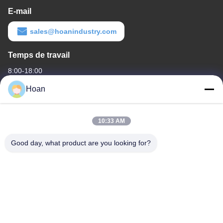
E-mail
sales@hoanindustry.com
Temps de travail
8:00-18:00
Hoan
Notre adresse
Adresse de l'entreprise
10:33 AM
F7, bâtiment 2, parc industriel Xinkai, rue Jinye 2, zone de haute
technologie, Xi'an
Good day, what product are you looking for?
Adresse de l'usine
F7, bâtiment 2, parc industriel Xinkai, rue Jinye 2, zone de haute
technologie, Xi'an
Télégramme
86--18740357801