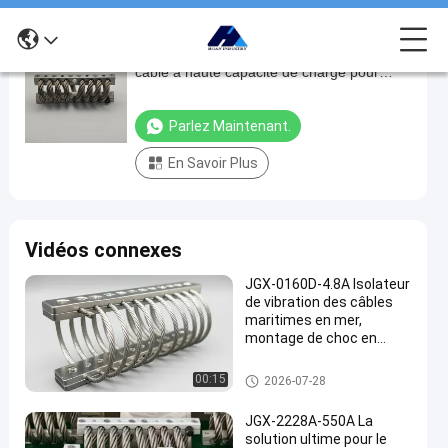
JGX-1276D-115B Isolateur de vibration par
JGX-
câble à haute capacité de charge pour
1276D-
équipements lourds
115B
Parlez Maintenant.
Isolateur
En Savoir Plus
de
vibration
par
Vidéos connexes
câble
à
JGX-0160D-4.8A Isolateur
de vibration des câbles
haute
maritimes en mer,
capacité
montage de choc en
acier inoxydable sans
de
maintenance
Amortisseur de vibration de câ
00:15
2026-07-28
charge
ble métallique
pour
JGX-2228A-550A La
solution ultime pour le