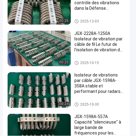
équipements
contrôle des vibrations
lourds
dans la Défense
nationale et la fabrication
Parlez
industrielle de pointe
Amortisseur de vibration de câ
Amortisseur
00:26
13
2025-12-03
2025-
ble métallique
de vibration de
Maintenant.
points
câble
04-25
Partager
JGX-2228A-1250A
de vue
métallique
Isolateur de vibration par
câble de fil Le futur de
#
l'isolation de vibration des
Amortisseur
machines industrielles
de
Amortisseur de vibration de câ
00:25
2025-10-15
ble métallique
vibrations
#
Isolateur de vibrations
Amortissement
par câble JGX-1598A-
358A stable et
de l'isolateur
performant pour radars
de câbles
de communication et
métalliques
équipements de
Amortisseur de vibration de câ
00:24
2025-10-30
#
navigation
ble métallique
Amortisseur
JGX-1598A-557A
de
Capacité "silencieuse" à
large bande de
vibrations
fréquences pour les
de câbles