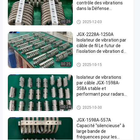
Maintenant.
points
contrôle des vibrations
câble
04-05
Partager
de vue
dans la Défense
métallique
nationale et la fabrication
#
industrielle de pointe
Amortisseur de vibration de câ
00:26
2025-12-03
ble métallique
Amortisseur
JGX-2228A-1250A
de
Isolateur de vibration par
vibrations
câble de fil Le futur de
#
l'isolation de vibration des
Amortissement
machines industrielles
de l'isolateur
Amortisseur de vibration de câ
00:25
2025-10-15
ble métallique
de câbles
Isolateur de vibrations
métalliques
#
par câble JGX-1598A-
358A stable et
Amortisseur
performant pour radars
de
de communication et
vibrations
équipements de
Amortisseur de vibration de câ
00:24
2025-10-30
navigation
ble métallique
de câbles
JGX-1598A-557A
S
Capacité "silencieuse" à
é
large bande de
r
fréquences pour les
i