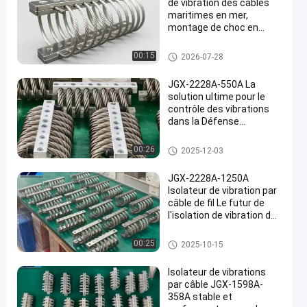
de vibration des câbles
maritimes en mer,
montage de choc en
acier inoxydable sans
maintenance
Amortisseur de vibration de câ
00:15
2026-07-28
ble métallique
JGX-2228A-550A La
solution ultime pour le
contrôle des vibrations
dans la Défense
nationale et la fabrication
industrielle de pointe
Amortisseur de vibration de câ
00:26
2025-12-03
ble métallique
JGX-2228A-1250A
Isolateur de vibration par
câble de fil Le futur de
l'isolation de vibration des
machines industrielles
Amortisseur de vibration de câ
00:25
2025-10-15
ble métallique
Isolateur de vibrations
par câble JGX-1598A-
358A stable et