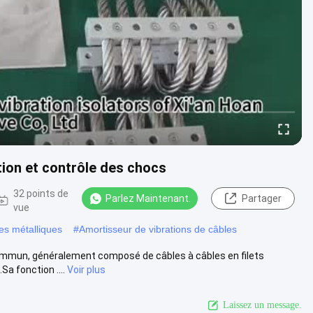
ion et contrôle des chocs
32 points de
Parlez Maintenant.
Partager
vue
es métalliques
#
Amortisseur de vibrations de câbles
 commun, généralement composé de câbles à câbles en filets
a fonction ....
Voir plus
Laissez un message.