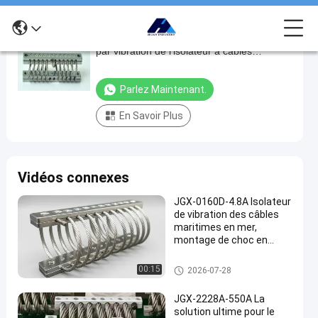
JGX-0320 Solution de contrôle des chocs
JGX-
par vibration de l'isolateur à câbles
0320
compacts
Solution
Parlez Maintenant.
de
En Savoir Plus
contrôle
des
chocs
Vidéos connexes
par
vibration
JGX-0160D-4.8A Isolateur
de vibration des câbles
de
maritimes en mer,
l'isolateur
montage de choc en
acier inoxydable sans
à
maintenance
Amortisseur de vibration de câ
00:15
2026-07-28
câbles
ble métallique
compacts
JGX-2228A-550A La
solution ultime pour le