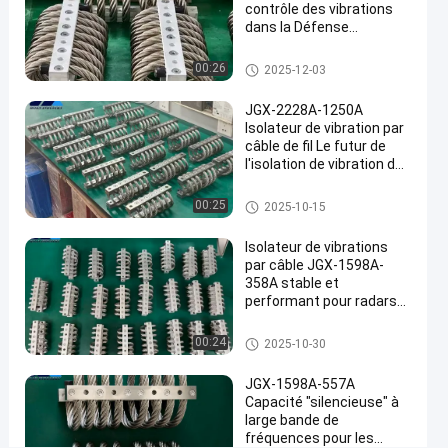
Parlez
contrôle des vibrations
Amortisseur
6
2025-
de vibration de
dans la Défense
Maintenant.
points
câble
04-07
nationale et la fabrication
Partager
de vue
métallique
industrielle de pointe
Amortisseur de vibration de câ
00:26
2025-12-03
ble métallique
#
JGX-2228A-1250A
Amortisseur
Isolateur de vibration par
de
câble de fil Le futur de
vibrations
l'isolation de vibration des
#
machines industrielles
Amortisseur de vibration de câ
Amortissement
00:25
2025-10-15
ble métallique
de l'isolateur
Isolateur de vibrations
de câbles
par câble JGX-1598A-
métalliques
358A stable et
#
performant pour radars
Amortisseur
de communication et
équipements de
Amortisseur de vibration de câ
de
00:24
2025-10-30
navigation
ble métallique
vibrations
JGX-1598A-557A
de câbles
Capacité "silencieuse" à
R
large bande de
é
fréquences pour les