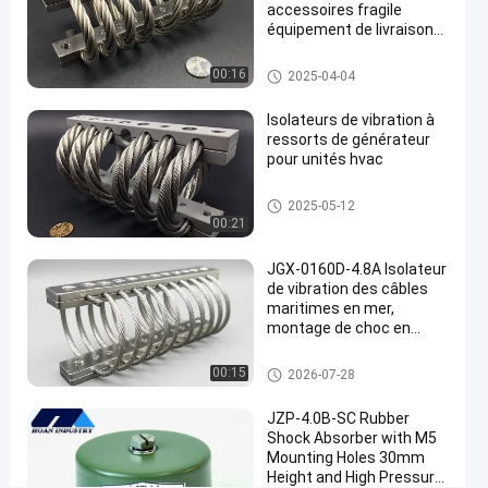
1276D-
accessoires fragile
233B
équipement de livraison
contrôle des chocs par
isolateur
vibration JGX-0648D-68A
Isolateurs à câbles hélicoïdau
00:16
2025-04-04
de
Isol hélicoïdal
x
câble
Isolateurs de vibration à
ressorts de générateur
Parlez
pour unités hvac
24
Isolateurs à
2025-
Maintenant.
câbles
points
05-19
Isolateurs à câbles hélicoïdau
2025-05-12
hélicoïdaux
Partager
de vue
x
00:21
#
JGX-0160D-4.8A Isolateur
Isolateurs
de vibration des câbles
à câbles
maritimes en mer,
montage de choc en
à six
acier inoxydable sans
bobines
maintenance
Amortisseur de vibration de câ
00:15
#
2026-07-28
ble métallique
Isolateurs
JZP-4.0B-SC Rubber
de câbles
Shock Absorber with M5
de fil de
Mounting Holes 30mm
Height and High Pressure
fer Huit