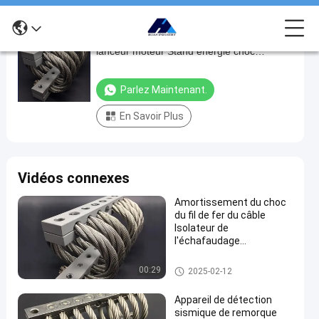
L'aluminium de la défense blindée voitures
L'aluminium
lanceur moteur Stand énergie choc
de
Vibration isolation JGX-1276D-233B
la
isolateur de câble
Parlez Maintenant.
défense
En Savoir Plus
blindée
voitures
lanceur
Vidéos connexes
moteur
Stand
Amortissement du choc
du fil de fer du câble
énergie
Isolateur de
choc
l'échafaudage
Compresseur de
Vibration
l'échafaudage Sensor
Isolateurs à câbles hélicoïdau
00:29
2025-02-12
isolation
sismique
x
JGX-
Appareil de détection
sismique de remorque