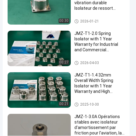
#
vibration durable
Isolateur de ressort
Isolateur
Adapte à la plupart des
de
équipements standard
Isolateur à ressort
00:30
2026-01-21
ressort
anti-
JMZ-T1-2.0 Spring
vibration
Isolator with 1 Year
#
Warranty for Industrial
and Commercial
Air
Applications and High
conditionné
Shock Absorption
Isolateur à ressort
00:27
2026-04-03
à isolateur
de ressort
JMZ-T1-1.4 32mm
#
Overall Width Spring
montage
Isolator with 1 Year
Warranty and High
d'un
Resilience for Industrial
isolant
Vibration Isolation
Isolateur à ressort
00:21
2025-10-30
de
ressort
JMZ-1-3.0A Opérations
É
stables avec isolateur
d'amortissement par
q
friction pour l'aviation, la
u