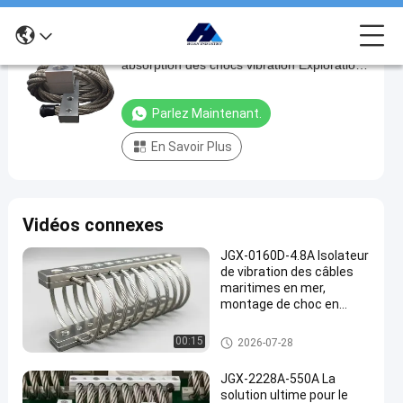
Montage anti-vibration câble à câble
Montage
absorption des chocs vibration Exploration
anti-
pétrolière Véhicules blindés
vibration
Parlez Maintenant.
câble
En Savoir Plus
à
câble
absorption
Vidéos connexes
des
chocs
JGX-0160D-4.8A Isolateur
de vibration des câbles
vibration
maritimes en mer,
Exploration
montage de choc en
acier inoxydable sans
pétrolière
maintenance
Amortisseur de vibration de câ
00:15
2026-07-28
Véhicules
ble métallique
blindés
JGX-2228A-550A La
solution ultime pour le