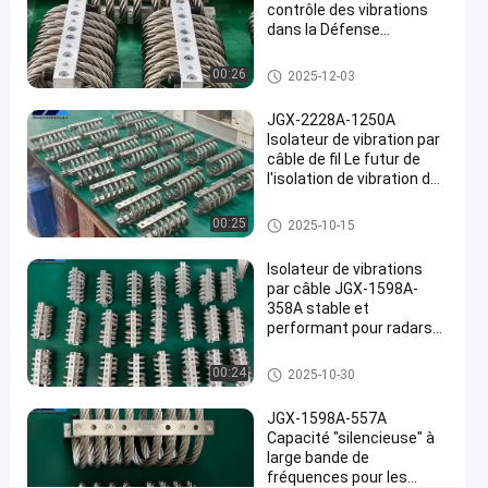
Parlez
contrôle des vibrations
Amortisseur
515
2024-
de vibration de
dans la Défense
Maintenant.
points
câble
07-24
nationale et la fabrication
Partager
de vue
métallique
industrielle de pointe
Amortisseur de vibration de câ
00:26
2025-12-03
ble métallique
#
JGX-2228A-1250A
Amortisseur
Isolateur de vibration par
de
câble de fil Le futur de
vibrations
l'isolation de vibration des
#
machines industrielles
Amortisseur de vibration de câ
Amortissement
00:25
2025-10-15
ble métallique
de l'isolateur
Isolateur de vibrations
de câbles
par câble JGX-1598A-
métalliques
358A stable et
#
performant pour radars
Amortisseur
de communication et
équipements de
Amortisseur de vibration de câ
de
00:24
2025-10-30
navigation
ble métallique
vibrations
JGX-1598A-557A
de câbles
Capacité "silencieuse" à
I
large bande de
s
fréquences pour les