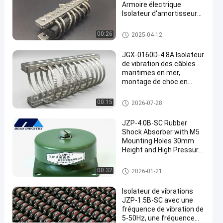
Isolateurs de
Armoire électrique
câbles
Isolateur d'amortisseur
de vibrations 100G
métalliques
Amortisseur de vibrations de c
00:26
2025-04-12
pour
âbles
l'amortissement
JGX-0160D-4.8A Isolateur
des vibrations
de vibration des câbles
#
maritimes en mer,
Isolateurs
montage de choc en
acier inoxydable sans
à câbles
maintenance
Amortisseur de vibration de câ
#
00:15
2026-07-28
ble métallique
Amortisseur
JZP-4.0B-SC Rubber
de vibration
Shock Absorber with M5
de câble de
Mounting Holes 30mm
fil de fer
Height and High Pressure
Resistance for Vibration
Huit
Isolation
amortisseur en caoutchouc
00:32
2026-01-21
boucles
P
Isolateur de vibrations
a
JZP-1.5B-SC avec une
r
fréquence de vibration de
t
5-50Hz, une fréquence