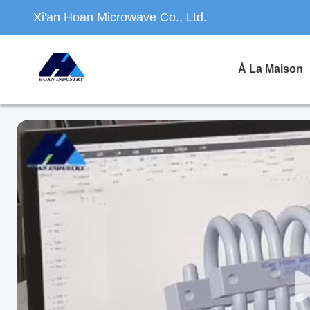
Xi'an Hoan Microwave Co., Ltd.
À La Maison