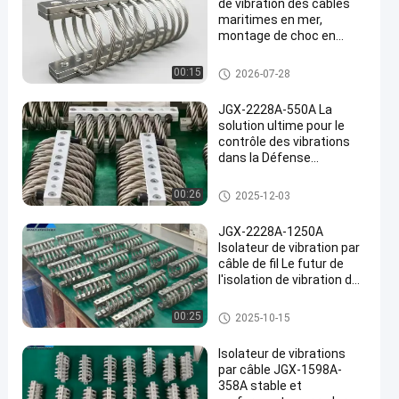
de vibration des câbles
maritimes en mer,
montage de choc en
acier inoxydable sans
maintenance
Amortisseur de vibration de câ
00:15
2026-07-28
ble métallique
JGX-2228A-550A La
solution ultime pour le
contrôle des vibrations
dans la Défense
nationale et la fabrication
industrielle de pointe
Amortisseur de vibration de câ
00:26
2025-12-03
ble métallique
JGX-2228A-1250A
Isolateur de vibration par
câble de fil Le futur de
l'isolation de vibration des
machines industrielles
Amortisseur de vibration de câ
00:25
2025-10-15
ble métallique
Isolateur de vibrations
par câble JGX-1598A-
358A stable et