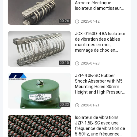
Parlez
Armoire électrique
515
Amortisseur
2024-
Isolateur d'amortisseur
Maintenant.
de vibrations
points
07-24
de vibrations 100G
de câbles
Partager
de vue
Amortisseur de vibrations de c
00:26
2025-04-12
âbles
#
JGX-0160D-4.8A Isolateur
Isolateurs de
de vibration des câbles
câbles
maritimes en mer,
métalliques
montage de choc en
acier inoxydable sans
pour
maintenance
Amortisseur de vibration de câ
00:15
2026-07-28
l'amortissement
ble métallique
des vibrations
JZP-4.0B-SC Rubber
#
Shock Absorber with M5
Isolateurs
Mounting Holes 30mm
à câbles
Height and High Pressure
#
Resistance for Vibration
Isolation
amortisseur en caoutchouc
Amortisseur
00:32
2026-01-21
de vibration
Isolateur de vibrations
de câble de
JZP-1.5B-SC avec une
fil de fer
fréquence de vibration de
Huit
5-50Hz, une fréquence