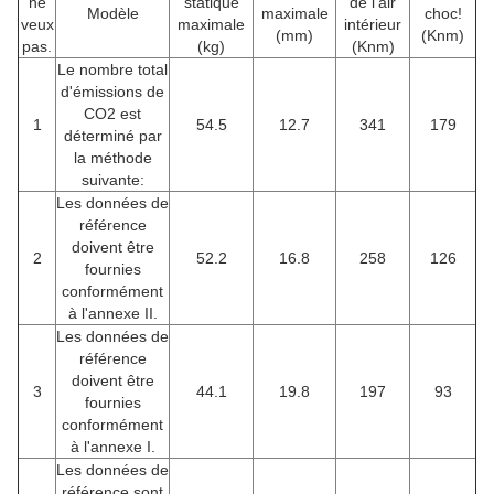
ne
statique
de l'air
Modèle
maximale
choc!
veux
maximale
intérieur
(mm)
(Knm)
pas.
(kg)
(Knm)
Le nombre total
d'émissions de
CO2 est
1
54.5
12.7
341
179
déterminé par
la méthode
suivante:
Les données de
référence
doivent être
2
52.2
16.8
258
126
fournies
conformément
à l'annexe II.
Les données de
référence
doivent être
3
44.1
19.8
197
93
fournies
conformément
à l'annexe I.
Les données de
référence sont