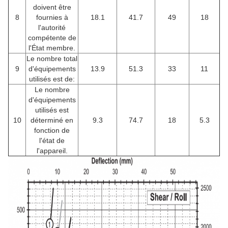
doivent être
8
fournies à
18.1
41.7
49
18
l'autorité
compétente de
l'État membre.
Le nombre total
9
d'équipements
13.9
51.3
33
11
utilisés est de:
Le nombre
d'équipements
utilisés est
10
déterminé en
9.3
74.7
18
5.3
fonction de
l'état de
l'appareil.