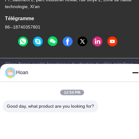
technologie, Xi'an
Télégramme
86--18740357801
Chine Bonne qualité Amortisseur de vibration de câble métallique
Le fournisseur. 2024-2026 Xi'an Hoan Microwave Co., Ltd. . Tous
Hoan
droits réservés.
Politique de confidentialité
|
Plan du site
12:54 PM
Good day, what product are you looking for?