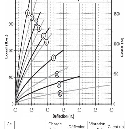
Je
Charge
Vibration
Déflexion
C' est un