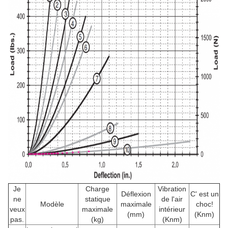
Je
Charge
Vibration
Déflexion
C' est un
ne
statique
de l'air
Modèle
maximale
choc!
veux
maximale
intérieur
(mm)
(Knm)
pas.
(kg)
(Knm)