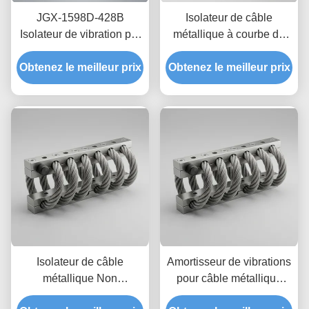
JGX-1598D-428B
Isolateur de câble
Isolateur de vibration par
métallique à courbe de
câble de fil de fer
rigidité Non linéaire,
Obtenez le meilleur prix
Montage d'isolation en
Obtenez le meilleur prix
support entièrement
acier inoxydable résistant
métallique écologique
au lavage chimique
JGX-2228D-665B pour
équipement industriel
Isolateur de câble
Amortisseur de vibrations
métallique Non
pour câble métallique
magnétique cem-safe
JGX-2228D-860B en