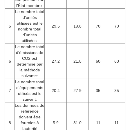
l'État membre.
Le nombre total
d'unités
utilisées est le
5
29.5
19.8
70
70
nombre total
d'unités
utilisées.
Le nombre total
d'émissions de
CO2 est
6
27.2
21.8
60
60
déterminé par
la méthode
suivante:
Le nombre total
d'équipements
7
20.4
27.9
35
35
utilisés est le
suivant:
Les données de
référence
doivent être
8
fournies à
5.9
31.0
11
11
l'autorité