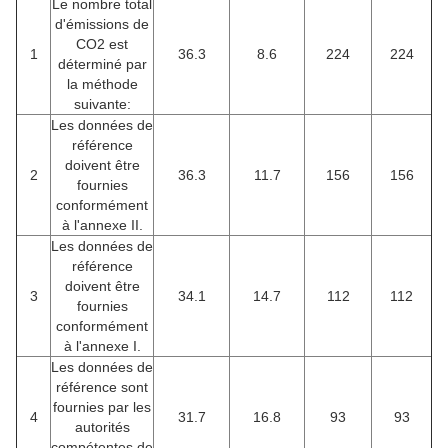
Le nombre total
d'émissions de
CO2 est
1
36.3
8.6
224
224
déterminé par
la méthode
suivante:
Les données de
référence
doivent être
2
36.3
11.7
156
156
fournies
conformément
à l'annexe II.
Les données de
référence
doivent être
3
34.1
14.7
112
112
fournies
conformément
à l'annexe I.
Les données de
référence sont
fournies par les
4
31.7
16.8
93
93
autorités
compétentes de