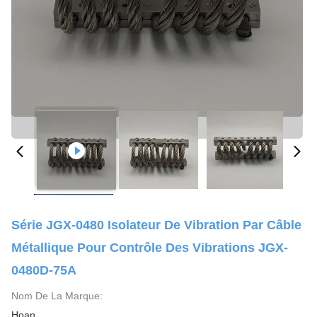
Série JGX-0480 Isolateur De Vibration Par Câble
Métallique Pour Contrôle Des Vibrations JGX-
0480D-75A
Nom De La Marque:
Hoan