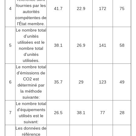
fournies par les
4
41.7
22.9
172
75
autorités
compétentes de
l'État membre.
Le nombre total
d'unités
utilisées est le
5
38.1
26.9
141
58
nombre total
d'unités
utilisées.
Le nombre total
d'émissions de
CO2 est
6
35.7
29
123
49
déterminé par
la méthode
suivante:
Le nombre total
d'équipements
7
26.5
38.1
77
28
utilisés est le
suivant:
Les données de
référence