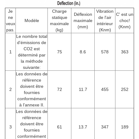
Je
Charge
Vibration
Déflexion
C' est un
ne
statique
de l'air
Modèle
maximale
choc!
veux
maximale
intérieur
(mm)
(Knm)
pas.
(kg)
(Knm)
Le nombre total
d'émissions de
CO2 est
1
75
8.6
578
363
déterminé par
la méthode
suivante:
Les données de
référence
doivent être
2
72
11.7
455
252
fournies
conformément
à l'annexe II.
Les données de
référence
doivent être
3
61
13.7
347
189
fournies
conformément