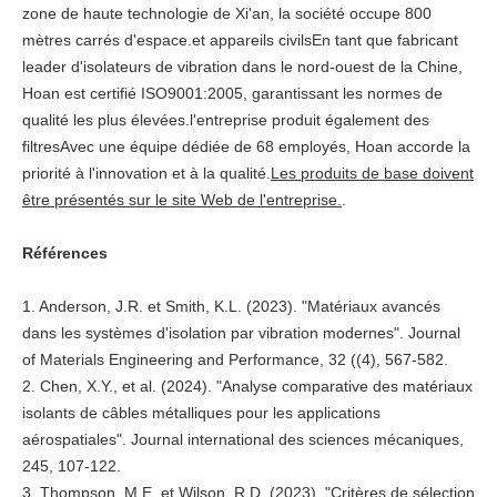
zone de haute technologie de Xi'an, la société occupe 800
mètres carrés d'espace.et appareils civilsEn tant que fabricant
leader d'isolateurs de vibration dans le nord-ouest de la Chine,
Hoan est certifié ISO9001:2005, garantissant les normes de
qualité les plus élevées.l'entreprise produit également des
filtresAvec une équipe dédiée de 68 employés, Hoan accorde la
priorité à l'innovation et à la qualité.
Les produits de base doivent
être présentés sur le site Web de l'entreprise.
.
Références
1. Anderson, J.R. et Smith, K.L. (2023). "Matériaux avancés
dans les systèmes d'isolation par vibration modernes". Journal
of Materials Engineering and Performance, 32 ((4), 567-582.
2. Chen, X.Y., et al. (2024). "Analyse comparative des matériaux
isolants de câbles métalliques pour les applications
aérospatiales". Journal international des sciences mécaniques,
245, 107-122.
3. Thompson, M.E. et Wilson, R.D. (2023). "Critères de sélection