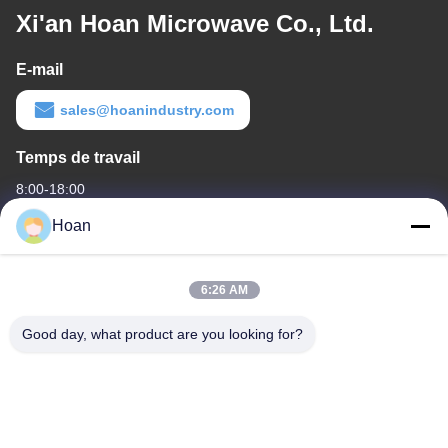
Xi'an Hoan Microwave Co., Ltd.
E-mail
sales@hoanindustry.com
Temps de travail
8:00-18:00
Hoan
Notre adresse
Adresse de l'entreprise
6:26 AM
F7, bâtiment 2, parc industriel Xinkai, rue Jinye 2, zone de haute
technologie, Xi'an
Good day, what product are you looking for?
Adresse de l'usine
F7, bâtiment 2, parc industriel Xinkai, rue Jinye 2, zone de haute
technologie, Xi'an
Télégramme