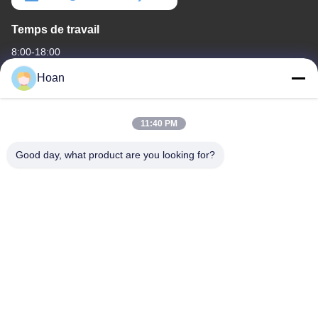
Temps de travail
8:00-18:00
Hoan
Notre adresse
Adresse de l'entreprise
11:40 PM
F7, bâtiment 2, parc industriel Xinkai, rue Jinye 2, zone de haute
technologie, Xi'an
Good day, what product are you looking for?
Adresse de l'usine
F7, bâtiment 2, parc industriel Xinkai, rue Jinye 2, zone de haute
technologie, Xi'an
Télégramme
86--18740357801