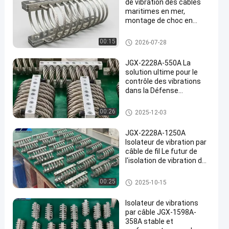
de vibration des câbles
maritimes en mer,
montage de choc en
acier inoxydable sans
maintenance
Amortisseur de vibration de câ
00:15
2026-07-28
ble métallique
JGX-2228A-550A La
solution ultime pour le
contrôle des vibrations
dans la Défense
nationale et la fabrication
industrielle de pointe
Amortisseur de vibration de câ
00:26
2025-12-03
ble métallique
JGX-2228A-1250A
Isolateur de vibration par
câble de fil Le futur de
l'isolation de vibration des
machines industrielles
Amortisseur de vibration de câ
00:25
2025-10-15
ble métallique
Isolateur de vibrations
par câble JGX-1598A-
358A stable et