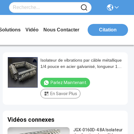
Solutions
Vidéo
Nous Contacter
Citation
Isolateur de vibrations par câble métallique
1/4 pouce en acier galvanisé, longueur 12
pouces
Parlez Maintenant.
En Savoir Plus
Vidéos connexes
JGX-0160D-4.8A Isolateur