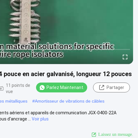
/4 pouce en acier galvanisé, longueur 12 pouces
11 points de
Parlez Maintenant.
Partager
vue
es métalliques
#
Amortisseur de vibrations de câbles
pements aériens et appareils de communication JGX-0400-22A
us d'ancrage ...
Voir plus
Laissez un message.