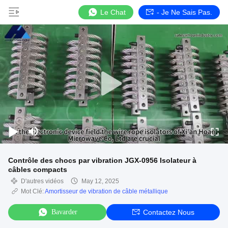
Le Chat
- Je Ne Sais Pas.
Contrôle des chocs par vibration JGX-0956 Isolateur à
câbles compacts
D'autres vidéos
May 12, 2025
Mot Clé:
Amortisseur de vibration de câble métallique
Bavarder
Contactez Nous