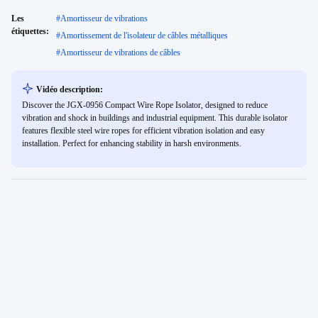
Les
#
Amortisseur de vibrations
étiquettes:
#
Amortissement de l'isolateur de câbles métalliques
#
Amortisseur de vibrations de câbles
Vidéo description:
Discover the JGX-0956 Compact Wire Rope Isolator, designed to reduce
vibration and shock in buildings and industrial equipment. This durable isolator
features flexible steel wire ropes for efficient vibration isolation and easy
installation. Perfect for enhancing stability in harsh environments.