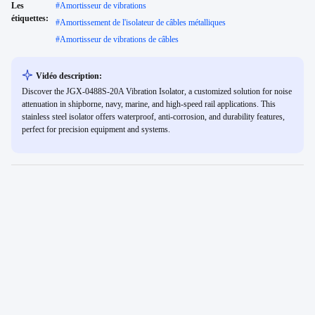
Les
#
Amortisseur de vibrations
étiquettes:
#
Amortissement de l'isolateur de câbles métalliques
#
Amortisseur de vibrations de câbles
Vidéo description:
Discover the JGX-0488S-20A Vibration Isolator, a customized solution for noise
attenuation in shipborne, navy, marine, and high-speed rail applications. This
stainless steel isolator offers waterproof, anti-corrosion, and durability features,
perfect for precision equipment and systems.