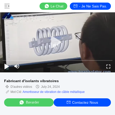
Le Chat
- Je Ne Sais Pas.
Fabricant d'isolants vibratoires
D'autres vidéos
July 24, 2024
Mot Clé:
Amortisseur de vibration de câble métallique
Bavarder
Contactez Nous